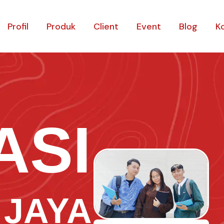
Profil
Produk
Client
Event
Blog
K
ASI
 JAYA