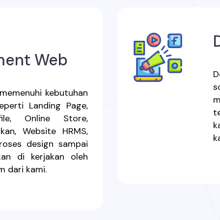
ment Web
D
s
 memenuhi kebutuhan
m
eperti Landing Page,
t
le, Online Store,
k
ikan, Website HRMS,
k
 proses design sampai
an di kerjakan oleh
m dari kami.