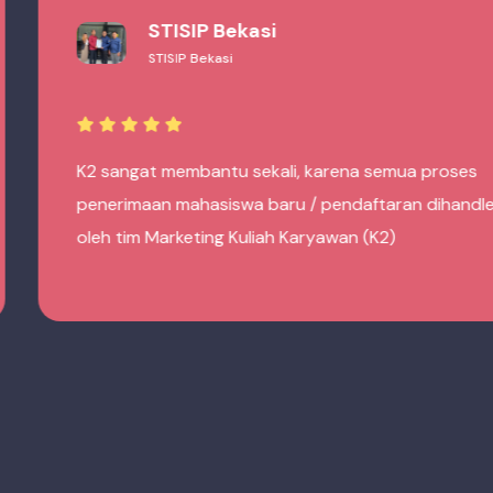
Akbid Isma Husada
Akbid Isma Husada
Dengan hadirnya K2 sangat membantu kami fokus
dalam proses rekrutmen mahasiswa, karena semua
proses penerimaan mahasiswa baru dihandle oleh
tim Marketing Kuliah Karyawan (K2)