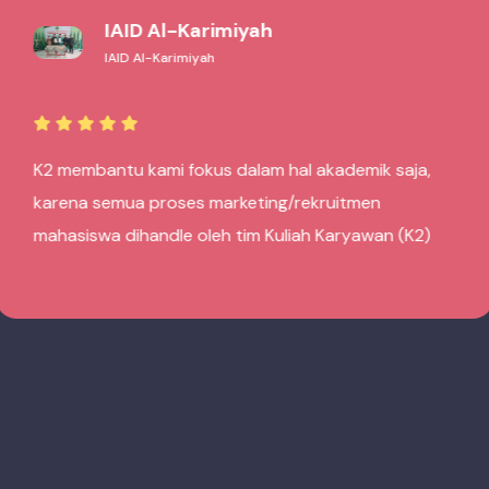
STISIP Bekasi
STISIP Bekasi
K2 sangat membantu sekali, karena semua proses
penerimaan mahasiswa baru / pendaftaran dihandle
oleh tim Marketing Kuliah Karyawan (K2)