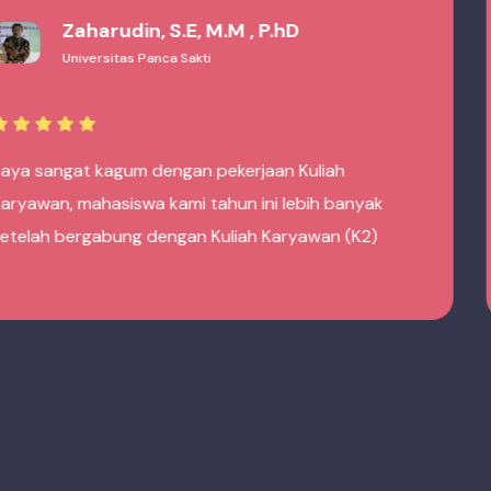
IAID Al-Karimiyah
IAID Al-Karimiyah
2 membantu kami fokus dalam hal akademik saja,
arena semua proses marketing/rekruitmen
ahasiswa dihandle oleh tim Kuliah Karyawan (K2)