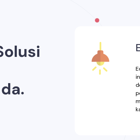
olusi
E
i
da.
d
p
m
k