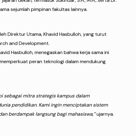
jajaran dekan, termasuk Sukindar, S.H., M.H., serta Dr.
ersama sejumlah pimpinan fakultas lainnya.
oleh Direktur Utama, Khavid Hasbulloh, yang turut
earch and Development.
havid Hasbulloh, menegaskan bahwa kerja sama ini
k memperkuat peran teknologi dalam mendukung
pi sebagai mitra strategis kampus dalam
unia pendidikan. Kami ingin menciptakan sistem
f, dan berdampak langsung bagi mahasiswa,”
ujarnya.