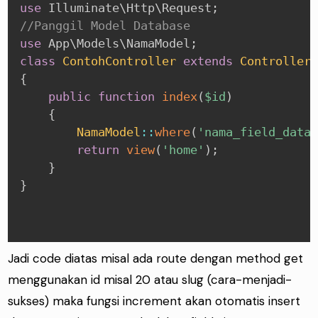
use
Illuminate
\
Http
\
Request
;
//Panggil Model Database
use
App
\
Models
\
NamaModel
;
class
ContohController
extends
Controller
{
public
function
index
(
$id
)
{
NamaModel
::
where
(
'nama_field_data
return
view
(
'home'
)
;
}
}
Jadi code diatas misal ada route dengan method get
menggunakan id misal 20 atau slug (cara-menjadi-
sukses) maka fungsi increment akan otomatis insert