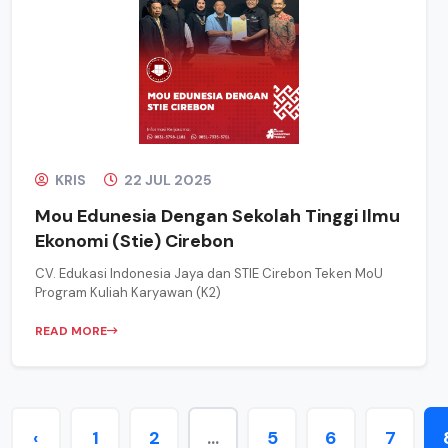
KRIS
22 JUL 2025
Mou Edunesia Dengan Sekolah Tinggi Ilmu
Ekonomi (Stie) Cirebon
CV. Edukasi Indonesia Jaya dan STIE Cirebon Teken MoU
Program Kuliah Karyawan (K2)
READ MORE
‹
1
2
...
5
6
7