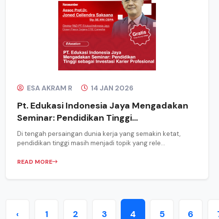
ESA AKRAM R
14 JAN 2026
Pt. Edukasi Indonesia Jaya Mengadakan
Seminar: Pendidikan Tinggi...
Di tengah persaingan dunia kerja yang semakin ketat,
pendidikan tinggi masih menjadi topik yang rele...
READ MORE
‹
1
2
3
4
5
6