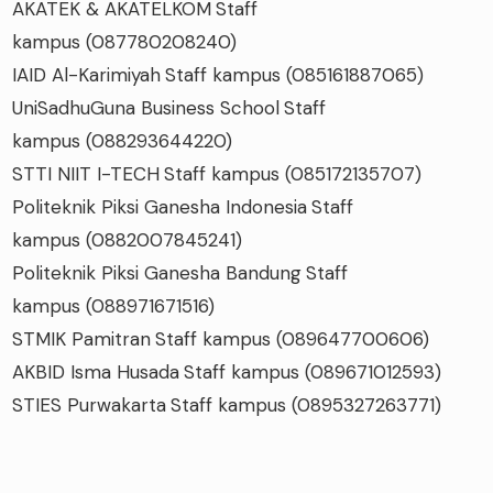
AKATEK & AKATELKOM
Staff
kampus
(087780208240)
IAID Al-Karimiyah
Staff kampus
(085161887065)
UniSadhuGuna Business School
Staff
kampus
(088293644220)
STTI NIIT I-TECH
Staff kampus
(085172135707)
Politeknik Piksi Ganesha Indonesia
Staff
kampus
(0882007845241)
Politeknik Piksi Ganesha Bandung
Staff
kampus
(088971671516)
STMIK Pamitran
Staff kampus
(089647700606)
AKBID Isma Husada
Staff kampus
(089671012593)
STIES Purwakarta
Staff kampus
(0895327263771)