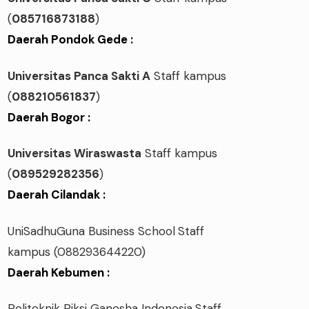
(
085716873188
)
Daerah Pondok Gede :
Universitas Panca Sakti A
Staff kampus
(
088210561837
)
Daerah Bogor :
Universitas Wiraswasta
Staff kampus
(
089529282356
)
Daerah Cilandak :
UniSadhuGuna Business School
Staff
kampus
(088293644220)
Daerah Kebumen :
Politeknik Piksi Ganesha Indonesia
Staff