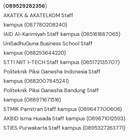
(
089529282356
)
AKATEK & AKATELKOM
Staff
kampus
(087780208240)
IAID Al-Karimiyah
Staff kampus
(085161887065)
UniSadhuGuna Business School
Staff
kampus
(088293644220)
STTI NIIT I-TECH
Staff kampus
(085172135707)
Politeknik Piksi Ganesha Indonesia
Staff
kampus
(0882007845241)
Politeknik Piksi Ganesha Bandung
Staff
kampus
(088971671516)
STMIK Pamitran
Staff kampus
(089647700606)
AKBID Isma Husada
Staff kampus
(089671012593)
STIES Purwakarta
Staff kampus
(0895327263771)